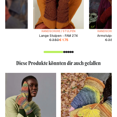
HANDSCHUHE / STULPEN
HANDSCHUHE 
Lange Stulpen - FAM 274
Armstulpen 
€
3.50
€
1.75
€
3.50
Diese Produkte könnten dir auch gefallen