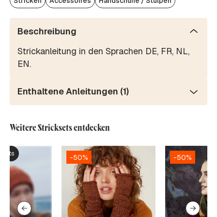
Stricken
Accessoires
Handschuhe / Stulpen
Beschreibung
Strickanleitung in den Sprachen DE, FR, NL,
EN.
Enthaltene Anleitungen (1)
Weitere Stricksets entdecken
ksets
-50%
-50%