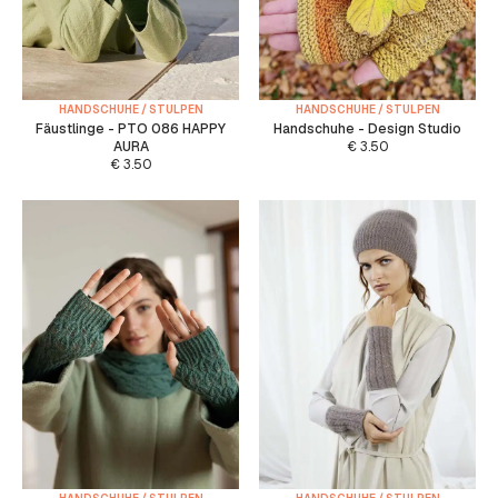
HANDSCHUHE / STULPEN
HANDSCHUHE / STULPEN
Fäustlinge - PTO 086 HAPPY
Handschuhe - Design Studio
AURA
€
3.50
€
3.50