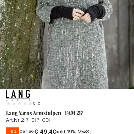
0 (0)
Lang Yarns Armstulpen - FAM 217
Art.Nr 217_017_001
€
49.40
inkl. 19% MwSt.
–9%
€
54.50