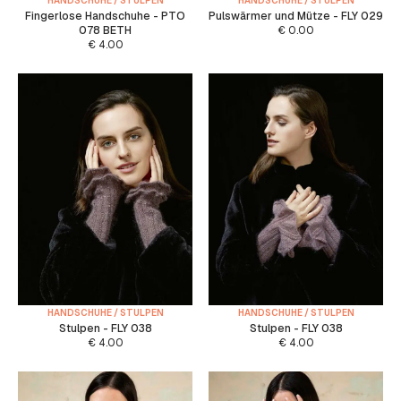
HANDSCHUHE / STULPEN
HANDSCHUHE / STULPEN
Fingerlose Handschuhe - PTO
Pulswärmer und Mütze - FLY 029
078 BETH
€
0.00
€
4.00
HANDSCHUHE / STULPEN
HANDSCHUHE / STULPEN
Stulpen - FLY 038
Stulpen - FLY 038
€
4.00
€
4.00