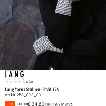
0 (0)
Lang Yarns Stulpen - FAM 258
Art.Nr 258_002_001
€
34.60
inkl. 19% MwSt.
–9%
€
38.00