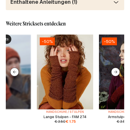
Enthaltene Anleitungen (1)
Weitere Stricksets entdecken
ksets
-50%
-50%
HANDSCHUHE / STULPEN
HANDSCHUHE 
Lange Stulpen - FAM 274
Armstulpen 
€
3.50
€
1.75
€
3.50