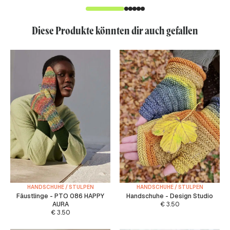
Diese Produkte könnten dir auch gefallen
HANDSCHUHE / STULPEN
HANDSCHUHE / STULPEN
Fäustlinge - PTO 086 HAPPY
Handschuhe - Design Studio
AURA
€
3.50
€
3.50