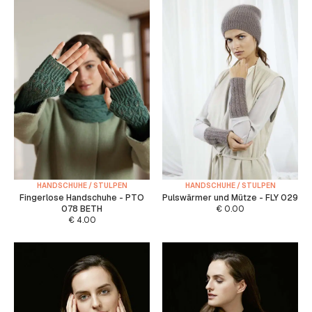
HANDSCHUHE / STULPEN
HANDSCHUHE / STULPEN
Fingerlose Handschuhe - PTO
Pulswärmer und Mütze - FLY 029
078 BETH
€
0.00
€
4.00