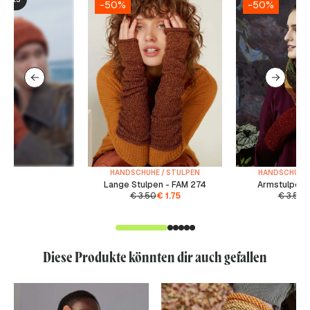
-50%
-50%
HANDSCHUHE / STULPEN
HANDSCHUHE 
Lange Stulpen - FAM 274
Armstulpen 
€
3.50
€
1.75
€
3.50
Diese Produkte könnten dir auch gefallen