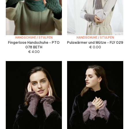
HANDSCHUHE / STULPEN
HANDSCHUHE / STULPEN
Fingerlose Handschuhe - PTO
Pulswärmer und Mütze - FLY 029
078 BETH
€
0.00
€
4.00