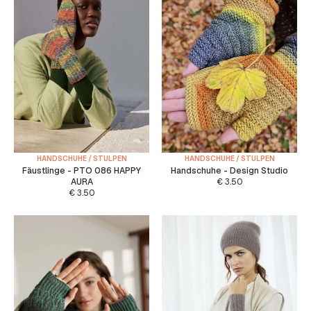
HANDSCHUHE / STULPEN
HANDSCHUHE / STULPEN
Fäustlinge - PTO 086 HAPPY
Handschuhe - Design Studio
AURA
€
3.50
€
3.50