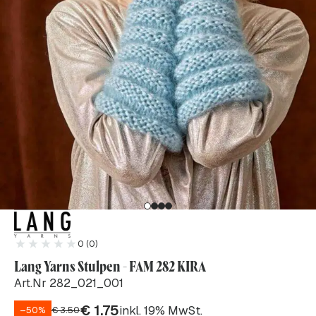
0 (0)
Lang Yarns Stulpen - FAM 282 KIRA
Art.Nr 282_021_001
€
1.75
inkl. 19% MwSt.
–50%
€
3.50