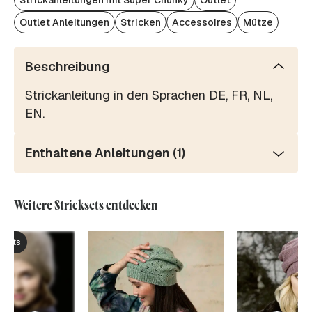
Strickanleitungen mit Super Chunky
Outlet
Outlet Anleitungen
Stricken
Accessoires
Mütze
Beschreibung
Strickanleitung in den Sprachen DE, FR, NL,
EN.
Enthaltene Anleitungen (1)
Weitere Stricksets entdecken
ksets