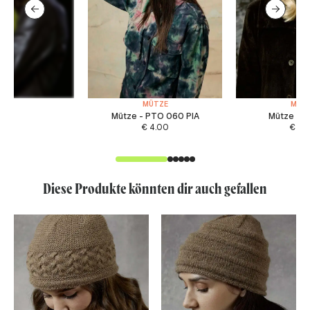
MÜTZE
MÜT
Mütze - PTO 060 PIA
Mütze - F
€
4.00
€
4.
Diese Produkte könnten dir auch gefallen