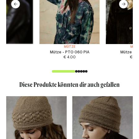
MÜTZE
MÜT
Mütze - PTO 060 PIA
Mütze - F
€
4.00
€
4.
Diese Produkte könnten dir auch gefallen