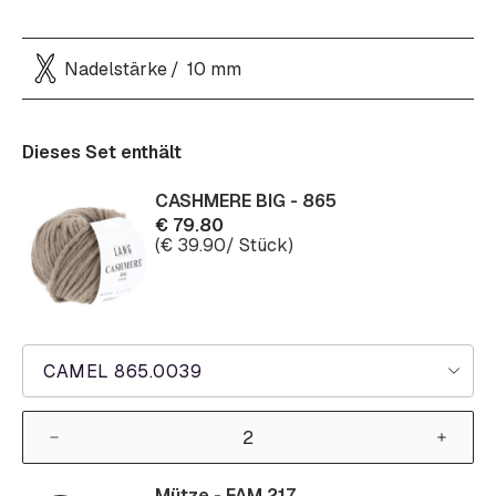
Nadelstärke
10 mm
Dieses Set enthält
CASHMERE BIG - 865
€
79.80
(
€
39.90
/ Stück)
CAMEL 865.0039
Mütze - FAM 217