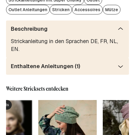
Strickanleitungen mit Super Chunky
Outlet
Outlet Anleitungen
Stricken
Accessoires
Mütze
Beschreibung
Strickanleitung in den Sprachen DE, FR, NL,
EN.
Enthaltene Anleitungen (1)
Weitere Stricksets entdecken
ksets