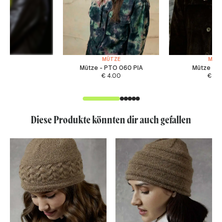
MÜTZE
MÜT
Mütze - PTO 060 PIA
Mütze - F
€
4.00
€
4.
Diese Produkte könnten dir auch gefallen