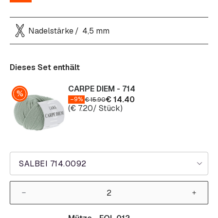
Nadelstärke
4,5 mm
Dieses Set enthält
CARPE DIEM - 714
€
14.40
–9%
€
15.90
(
€
7.20
/ Stück)
SALBEI 714.0092