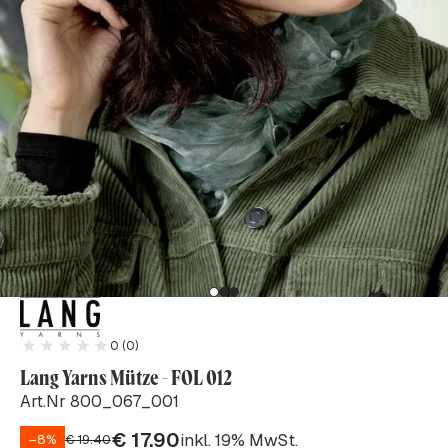
0 (0)
Lang Yarns Mütze - FOL 012
Art.Nr 800_067_001
€
17.90
inkl. 19% MwSt.
–8%
€
19.40