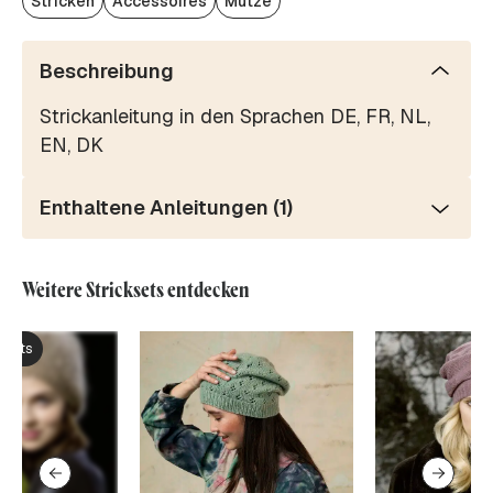
Stricken
Accessoires
Mütze
Beschreibung
Strickanleitung in den Sprachen DE, FR, NL,
EN, DK
Enthaltene Anleitungen (1)
Weitere Stricksets entdecken
ksets