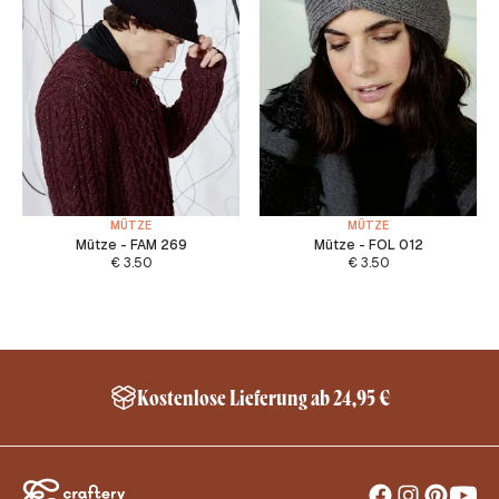
MÜTZE
MÜTZE
Mütze - FAM 269
Mütze - FOL 012
€
3.50
€
3.50
alb Deutschland*
Sheep Friendly – No Mule