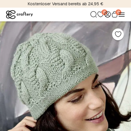
l- und Farbvariationen
Internationaler Mag
0
0