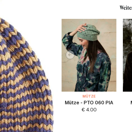
Weite
MÜTZE
Mütze - PTO 060 PIA
€
4.00