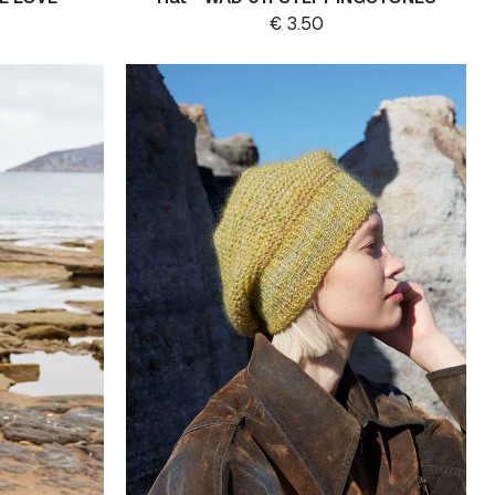
€
3.50