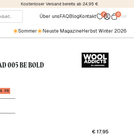
Kostenloser Versand bereits ab 24,95 €
0
0
Über uns
FAQ
Blog
Kontakt
€
0.00
Sommer
Neuste Magazine
Herbst Winter 2026
AD 005 BE BOLD
N
FR
€
17.95