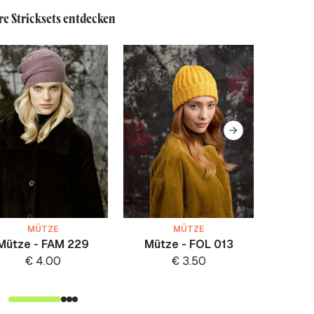
re Stricksets entdecken
MÜTZE
MÜTZE
Mütze - FAM 229
Mütze - FOL 013
Schalm
G
€
4.00
€
3.50