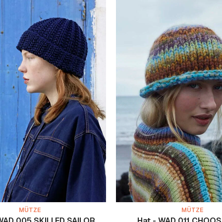
MÜTZE
MÜTZE
WAD 005 SKILLED SAILOR
Hat - WAD 011 CHOOS