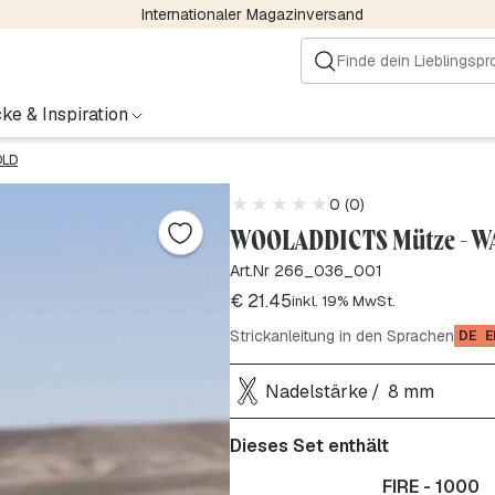
Internationaler Magazinversand
ke & Inspiration
OLD
0 (0)
WOOLADDICTS Mütze - W
Art.Nr 266_036_001
€
21.45
inkl. 19% MwSt.
Strickanleitung in den Sprachen
DE
E
Nadelstärke
8 mm
Dieses Set enthält
FIRE - 1000