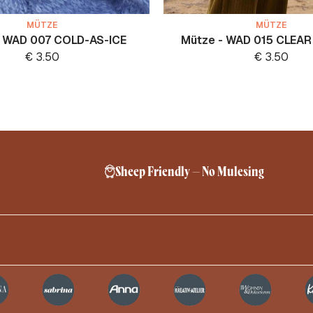
MÜTZE
MÜTZE
- WAD 007 COLD-AS-ICE
Mütze - WAD 015 CLEA
€
3.50
€
3.50
Sheep Friendly – No Mulesing