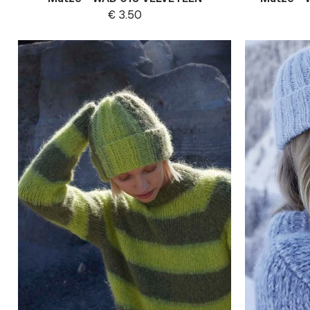
€
3.50