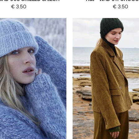
€
3.50
€
3.50