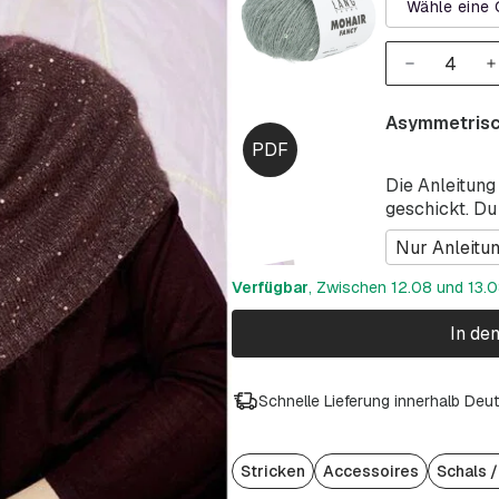
Wähle eine 
Asymmetrisc
Die Anleitung
geschickt. Du
Nur Anleitu
Verfügbar
, Zwischen 12.08 und 13.08
In de
Schnelle Lieferung innerhalb Deu
Stricken
Accessoires
Schals 