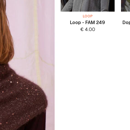
LOOP
Loop - FAM 249
Do
€
4.00