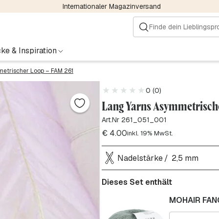
Internationaler Magazinversand
ke & Inspiration
etrischer Loop – FAM 261
0 (0)
Lang Yarns Asymmetrische
Art.Nr 261_051_001
€
4.00
inkl. 19% MwSt.
Nadelstärke
2,5 mm
Dieses Set enthält
MOHAIR FAN