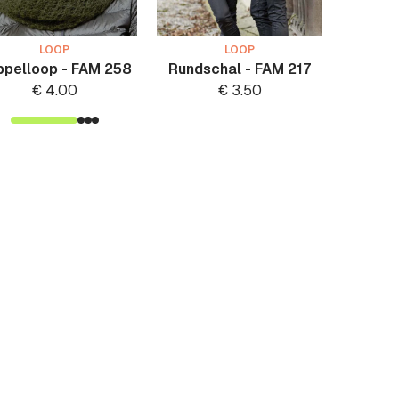
LOOP
LOOP
ppelloop - FAM 258
Rundschal - FAM 217
Loo
€
4.00
€
3.50