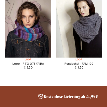
LOOP
LOOP
Loop - PTO 073 YAIRA
Rundschal - FAM 199
€
3.50
€
3.50
Kostenlose Lieferung ab 24,95 €