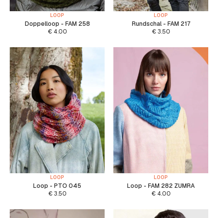
LOOP
LOOP
Doppelloop - FAM 258
Rundschal - FAM 217
€
4.00
€
3.50
LOOP
LOOP
Loop - PTO 045
Loop - FAM 282 ZUMRA
€
3.50
€
4.00