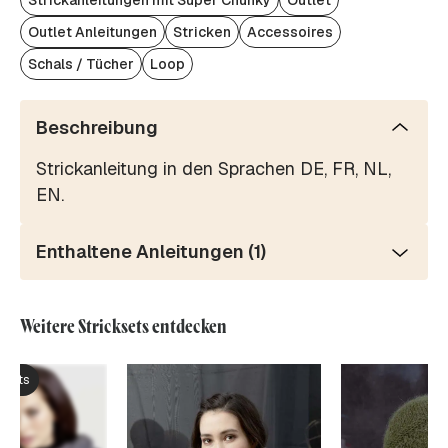
Strickanleitungen mit Super Chunky
Outlet
Outlet Anleitungen
Stricken
Accessoires
Schals / Tücher
Loop
Beschreibung
Strickanleitung in den Sprachen DE, FR, NL,
EN.
Enthaltene Anleitungen (1)
Weitere Stricksets entdecken
ksets