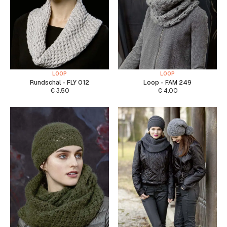
LOOP
LOOP
Rundschal - FLY 012
Loop - FAM 249
€
3.50
€
4.00