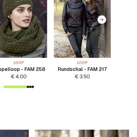
LOOP
LOOP
ppelloop - FAM 258
Rundschal - FAM 217
Loo
€
4.00
€
3.50