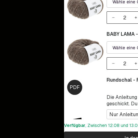
Wähle eine 
BABY LAMA -
Wähle eine 
Rundschal - 
Die Anleitung
geschickt. Du
Nur Anleitu
Verfügbar
, Zwischen 12.08 und 13.08