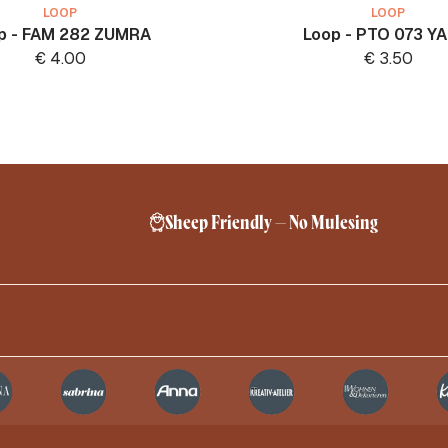
LOOP
LOOP
p - FAM 282 ZUMRA
Loop - PTO 073 YA
€
4.00
€
3.50
Sheep Friendly – No Mulesing