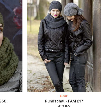
LOOP
 258
Rundschal - FAM 217
€
3.50