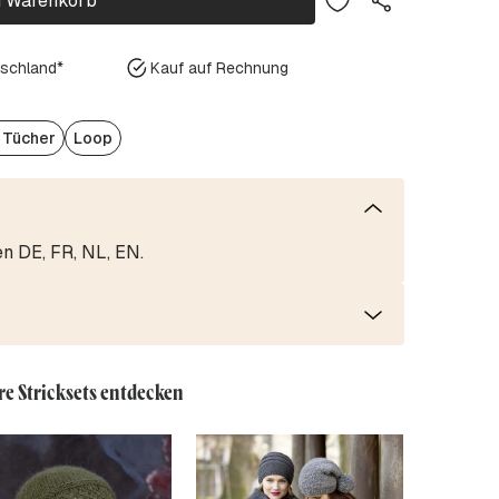
n Warenkorb
tschland*
Kauf auf Rechnung
/ Tücher
Loop
en DE, FR, NL, EN.
re Stricksets entdecken