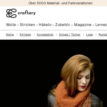
Über 5000 Material- und Farbvariationen
Wolle
Stricken
Häkeln
Zubehör
Magazine
Lernec
Home
Stricken
Accessoires
Schals / Tücher
Loop
Runds