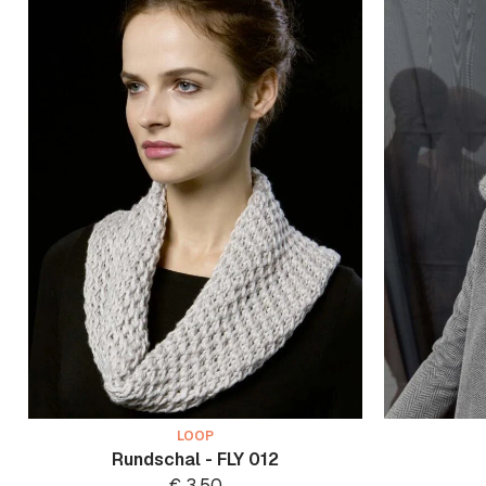
LOOP
Rundschal - FLY 012
€
3.50