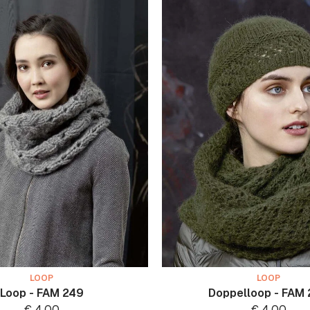
LOOP
LOOP
Loop - FAM 249
Doppelloop - FAM
€
4.00
€
4.00