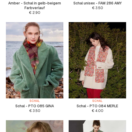
Amber - Schal in gelb-beigem
Schal unisex - FAM 286 AMY
Farbverlauf
€
3.50
€
2.90
SCHAL
SCHAL
Schal - PTO 085 GINA
Schal - PTO 084 MERLE
€
3.50
€
4.00