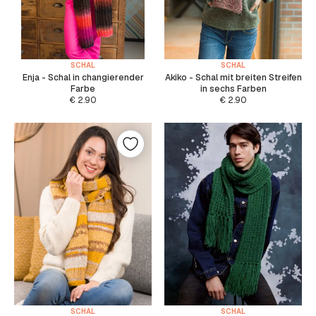
SCHAL
SCHAL
Enja - Schal in changierender
Akiko - Schal mit breiten Streifen
Farbe
in sechs Farben
€
2.90
€
2.90
SCHAL
SCHAL