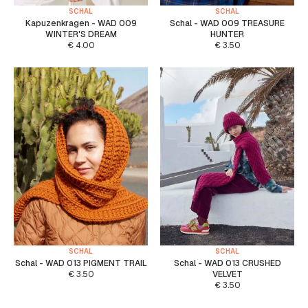
SCHAL
SCHAL
Kapuzenkragen - WAD 009
Schal - WAD 009 TREASURE
WINTER'S DREAM
HUNTER
€
4.00
€
3.50
SCHAL
SCHAL
Schal - WAD 013 PIGMENT TRAIL
Schal - WAD 013 CRUSHED
€
3.50
VELVET
€
3.50