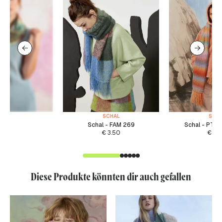
SCHAL
SCH
Schal - FAM 269
Schal - PTO
€
3.50
€
4.
Diese Produkte könnten dir auch gefallen