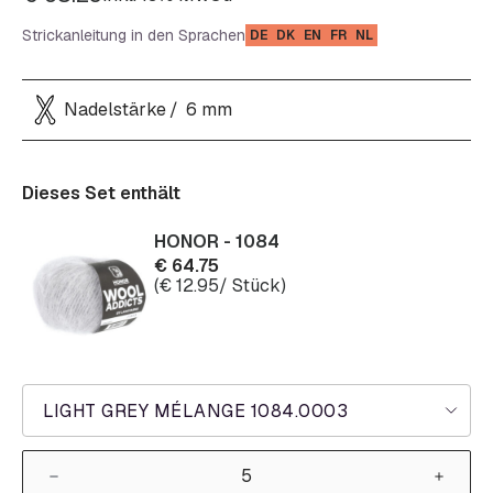
Strickanleitung in den Sprachen
DE
DK
EN
FR
NL
Nadelstärke
6 mm
Dieses Set enthält
HONOR - 1084
€
64.75
(
€
12.95
/ Stück)
LIGHT GREY MÉLANGE 1084.0003