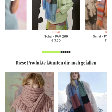
SCHAL
SCH
Schal - FAM 269
Schal - PTO
€
3.50
€
4.
Diese Produkte könnten dir auch gefallen