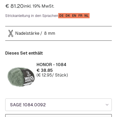
€
81.20
inkl. 19% MwSt.
Strickanleitung in den Sprachen
DE
DK
EN
FR
NL
Nadelstärke
8 mm
Dieses Set enthält
HONOR - 1084
€
38.85
(
€
12.95
/ Stück)
SAGE 1084.0092