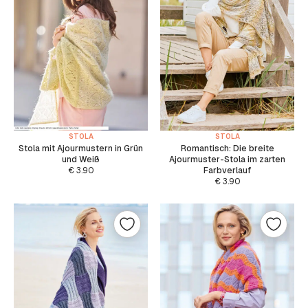
STOLA
STOLA
Stola mit Ajourmustern in Grün
Romantisch: Die breite
und Weiß
Ajourmuster-Stola im zarten
€
3.90
Farbverlauf
€
3.90