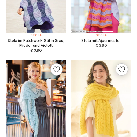
STOLA
STOLA
Stola im Patchwork-Stil in Grau,
Stola mit Ajourmuster
Flieder und Violett
€
3.90
€
3.90