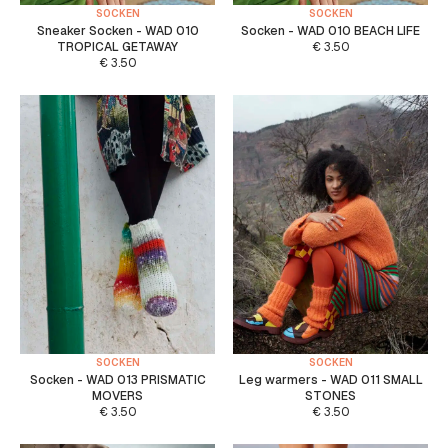
SOCKEN
SOCKEN
Sneaker Socken - WAD 010
Socken - WAD 010 BEACH LIFE
TROPICAL GETAWAY
€
3.50
€
3.50
SOCKEN
SOCKEN
Socken - WAD 013 PRISMATIC
Leg warmers - WAD 011 SMALL
MOVERS
STONES
€
3.50
€
3.50