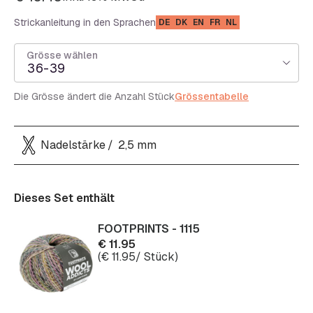
Strickanleitung in den Sprachen
DE
DK
EN
FR
NL
Grösse wählen
36-39
Die Grösse ändert die Anzahl Stück
Grössentabelle
Nadelstärke
2,5 mm
Dieses Set enthält
FOOTPRINTS - 1115
€
11.95
(
€
11.95
/ Stück)