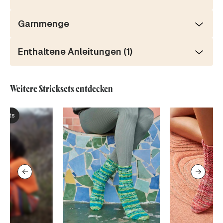
Garnmenge
Enthaltene Anleitungen (1)
Weitere Stricksets entdecken
ksets