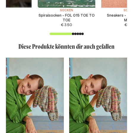
SOCKEN
SOCK
Spiralsocken - FOL 015 TOE TO
Sneakers - P
TOE
MAT
€
3.50
€
3.
Diese Produkte könnten dir auch gefallen