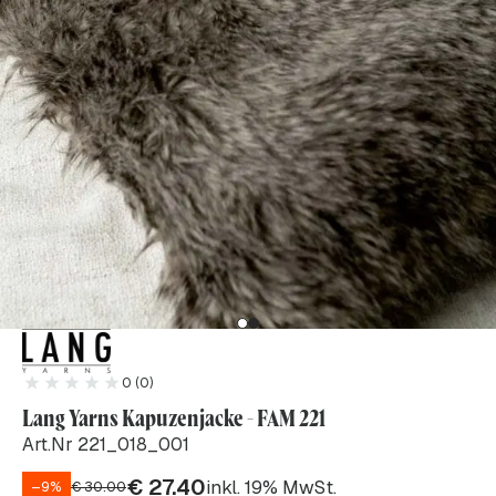
0 (0)
Lang Yarns Kapuzenjacke - FAM 221
Art.Nr 221_018_001
€
27.40
inkl. 19% MwSt.
–9%
€
30.00