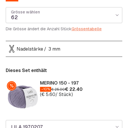
Grösse wählen
62
Die Grösse ändert die Anzahl Stück
Grössentabelle
Nadelstärke
3 mm
Dieses Set enthält
MERINO 150 - 197
€
22.40
–10%
€
25.00
(
€
5.60
/ Stück)
LILA 197.0207