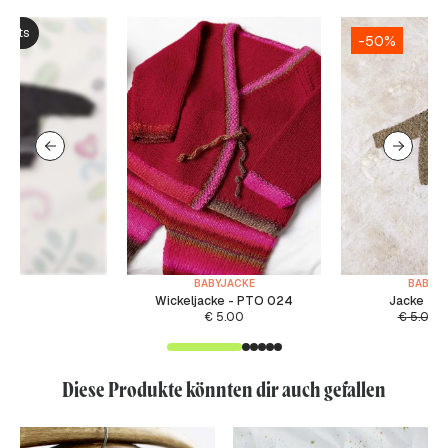
ksets
-50%
BABYJACKE
BABYJ
Wickeljacke - PTO 024
Jacke - F
€
5.00
€
5.00
€
Diese Produkte könnten dir auch gefallen