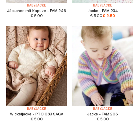
BABYJACKE
BABYJACKE
Jäckchen mit Kapuze - FAM 246
Jacke - FAM 234
€
5.00
€
5.00
€
2.50
BABYJACKE
BABYJACKE
Wickeljacke - PTO 083 SAGA
Jacke - FAM 206
€
5.00
€
5.00