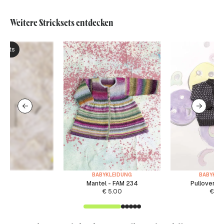
Weitere Stricksets entdecken
ksets
BABYKLEIDUNG
BABYKLE
Mantel - FAM 234
Pullover -
€
5.00
€
6.