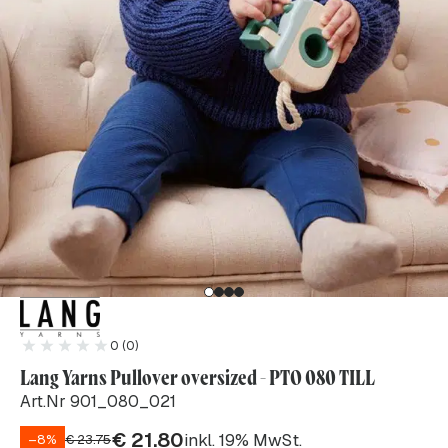
0 (0)
Lang Yarns Pullover oversized - PTO 080 TILL
Art.Nr 901_080_021
€
21.80
inkl. 19% MwSt.
–8%
€
23.75