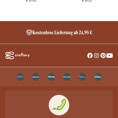
€
5.00
€
6.00
Schneller Versand innerhalb Deutschland*