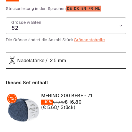
Strickanleitung in den Sprachen
DE
DK
EN
FR
NL
Grösse wählen
62
Die Grösse ändert die Anzahl Stück
Grössentabelle
Nadelstärke
2,5 mm
Dieses Set enthält
MERINO 200 BEBE - 71
€
16.80
–10%
€
18.75
(
€
5.60
/ Stück)