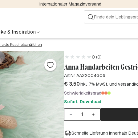
Internationaler Magazinversand
ke & Inspiration
rickte Kuschelschäfchen
0 (0)
Anna Handarbeiten Gestri
Art.Nr AA22004G06
€
3.50
inkl. 7% MwSt. und versandk
Schwierigkeitsgrad
Sofort-Download
Schnelle Lieferung innerhalb Deu