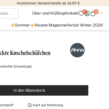
Kostenloser Versand bereits ab 24,95 €
0
0
Über uns
FAQ
Blog
Kontakt
€
0.00
Sommer
Neuste Magazine
Herbst Winter 2026
ckte Kuschelschäfchen
ostenfrei (Download)
In den Warenkorb
tschland*
Kauf auf Rechnung