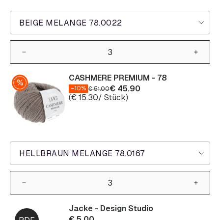
BEIGE MELANGE 78.0022
CASHMERE PREMIUM - 78
€
45.90
–10%
€
51.00
(
€
15.30
/ Stück)
HELLBRAUN MELANGE 78.0167
Jacke - Design Studio
€
5.00