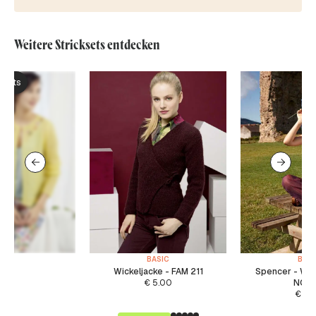
Weitere Stricksets entdecken
ksets
BASIC
BASI
Wickeljacke - FAM 211
Spencer - WA
€
5.00
NOR
€
5.