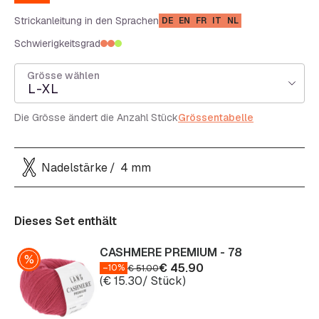
Strickanleitung in den Sprachen
DE
EN
FR
IT
NL
Schwierigkeitsgrad
Grösse wählen
L-XL
Die Grösse ändert die Anzahl Stück
Grössentabelle
Nadelstärke
4 mm
Dieses Set enthält
CASHMERE PREMIUM - 78
€
45.90
–10%
€
51.00
(
€
15.30
/ Stück)