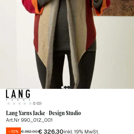
0 (0)
Lang Yarns Jacke - Design Studio
Art.Nr 990_012_001
€
326.30
inkl. 19% MwSt.
–10%
€
362.00