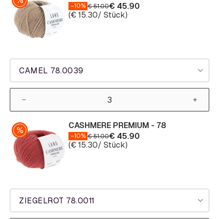
€
45.90
–10%
€
51.00
(
€
15.30
/ Stück)
CAMEL 78.0039
CASHMERE PREMIUM - 78
€
45.90
–10%
€
51.00
(
€
15.30
/ Stück)
ZIEGELROT 78.0011