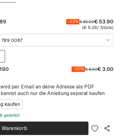
789
€
53.90
–22%
€
69.00
(
€
5.39
/ Stück)
 789.0067
 190
€
3.00
–50%
€
6.00
 wird per Email an deine Adresse als PDF
 kannst auch nur die Anleitung separat kaufen
ng kaufen
 geliefert
n Warenkorb