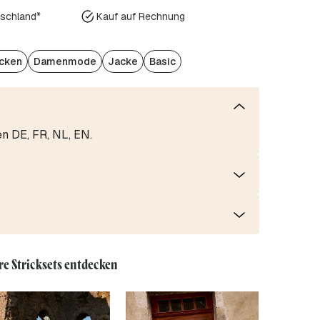
tschland*
Kauf auf Rechnung
icken
Damenmode
Jacke
Basic
en DE, FR, NL, EN.
re Stricksets entdecken