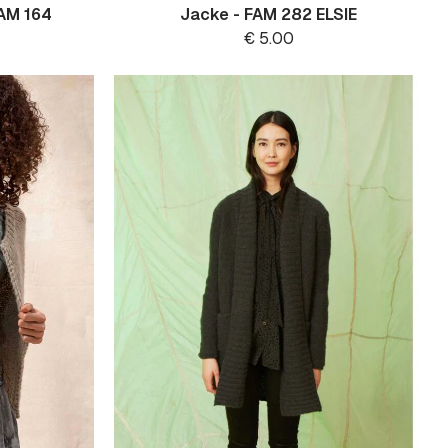
FAM 164
Jacke - FAM 282 ELSIE
€
5.00