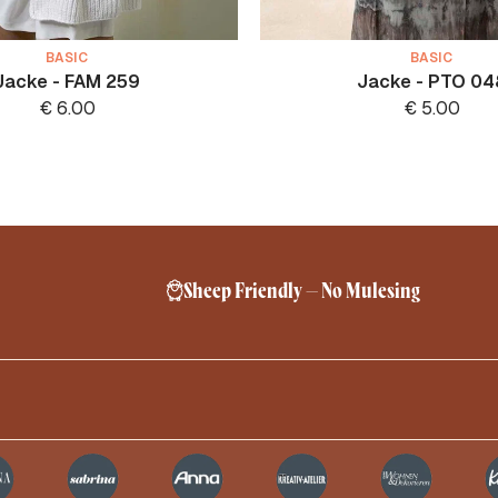
BASIC
BASIC
Jacke - FAM 259
Jacke - PTO 04
€
6.00
€
5.00
Sheep Friendly – No Mulesing