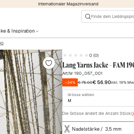
Internationaler Magazinversand
ke & Inspiration
90
0 (0)
Lang Yarns Jacke - FAM 19
Art.Nr 190_057_001
€
56.90
–24%
€
75.00
inkl. 19% Mw
Grösse wählen
M
Die Grösse ändert die Anzahl Stück
G
Nadelstärke
3,5 mm