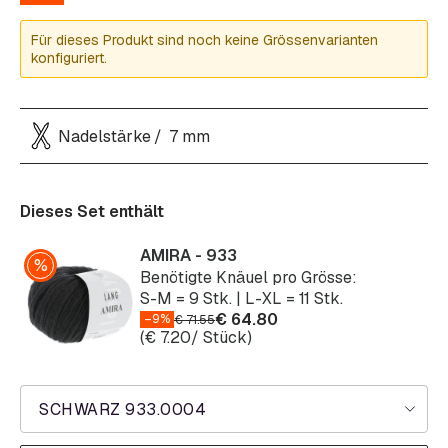
Für dieses Produkt sind noch keine Grössenvarianten
konfiguriert.
Nadelstärke
7 mm
Dieses Set enthält
AMIRA - 933
Benötigte Knäuel pro Grösse:
S-M = 9 Stk. | L-XL = 11 Stk.
€
64.80
–9%
€
71.55
(
€
7.20
/ Stück)
SCHWARZ 933.0004