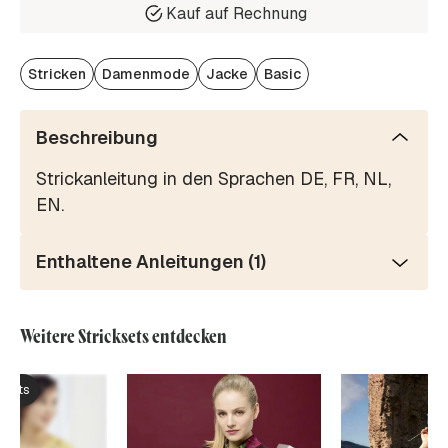
Kauf auf Rechnung
Stricken
Damenmode
Jacke
Basic
Beschreibung
Strickanleitung in den Sprachen DE, FR, NL,
EN.
Enthaltene Anleitungen (1)
Weitere Stricksets entdecken
ksets