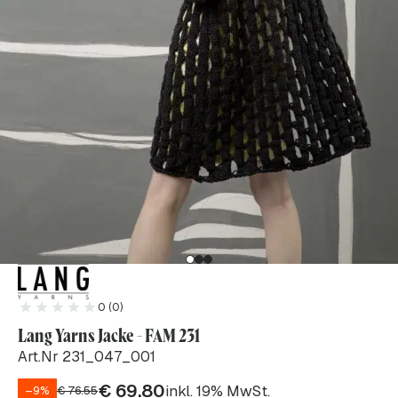
0 (0)
Lang Yarns Jacke - FAM 231
Art.Nr 231_047_001
€
69.80
inkl. 19% MwSt.
–9%
€
76.55