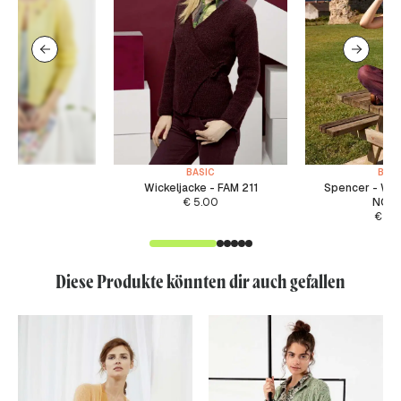
BASIC
BASI
Wickeljacke - FAM 211
Spencer - WA
€
5.00
NOR
€
5.
Diese Produkte könnten dir auch gefallen