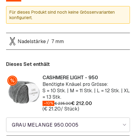
Für dieses Produkt sind noch keine Grössenvarianten
konfiguriert.
Nadelstärke
7 mm
Dieses Set enthält
CASHMERE LIGHT - 950
Benötigte Knäuel pro Grösse:
S = 10 Stk. | M = 11 Stk. | L = 12 Stk. | XL
= 13 Stk.
€
212.00
–10%
€
235.00
(
€
21.20
/ Stück)
GRAU MELANGE 950.0005