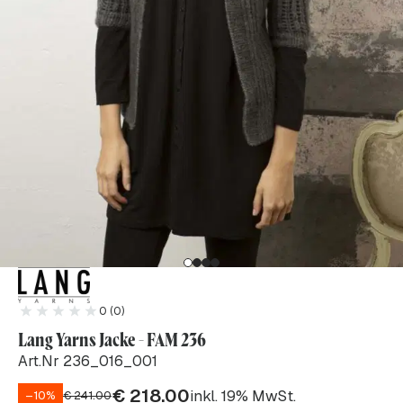
0 (0)
Lang Yarns Jacke - FAM 236
Art.Nr 236_016_001
€
218.00
inkl. 19% MwSt.
–10%
€
241.00