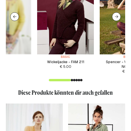
BASIC
BASI
Wickeljacke - FAM 211
Spencer - WA
€
5.00
NOR
€
5.
Diese Produkte könnten dir auch gefallen