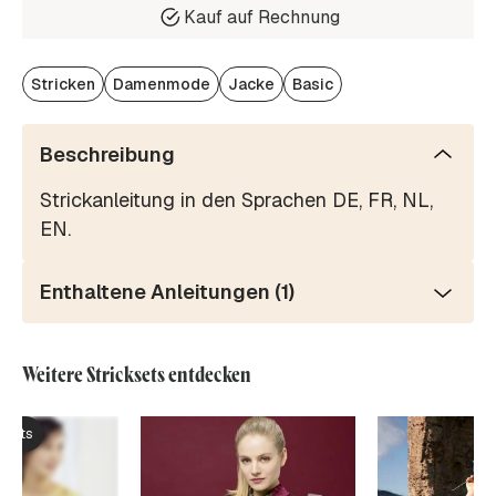
Kauf auf Rechnung
Stricken
Damenmode
Jacke
Basic
Beschreibung
Strickanleitung in den Sprachen DE, FR, NL,
EN.
Enthaltene Anleitungen (1)
Weitere Stricksets entdecken
ksets