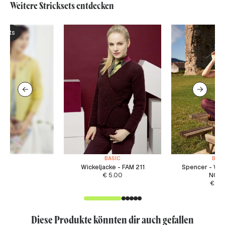
Weitere Stricksets entdecken
ksets
BASIC
BASI
Wickeljacke - FAM 211
Spencer - WA
€
5.00
NOR
€
5.
Diese Produkte könnten dir auch gefallen