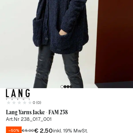
0 (0)
Lang Yarns Jacke - FAM 238
Art.Nr 238_017_001
€
2.50
inkl. 19% MwSt.
–50%
€
5.00