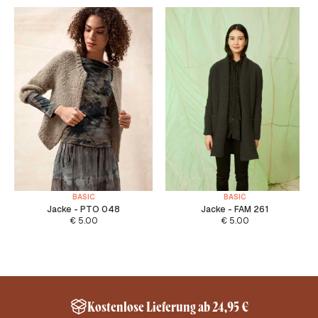
BASIC
BASIC
Jacke - PTO 048
Jacke - FAM 261
€
5.00
€
5.00
Kostenlose Lieferung ab 24,95 €