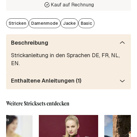
Kauf auf Rechnung
Stricken
Damenmode
Jacke
Basic
Beschreibung
Strickanleitung in den Sprachen DE, FR, NL,
EN.
Enthaltene Anleitungen (1)
Weitere Stricksets entdecken
ksets