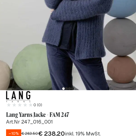
0 (0)
Lang Yarns Jacke - FAM 247
Art.Nr 247_016_001
€
238.20
inkl. 19% MwSt.
–10%
€
263.50