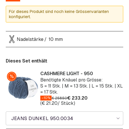
Für dieses Produkt sind noch keine Grössenvarianten
konfiguriert.
Nadelstärke
10 mm
Dieses Set enthält
CASHMERE LIGHT - 950
Benötigte Knäuel pro Grösse:
S = 11 Stk. | M = 13 Stk. | L = 15 Stk. | XL
= 17 Stk.
€
233.20
–10%
€
258.50
(
€
21.20
/ Stück)
JEANS DUNKEL 950.0034