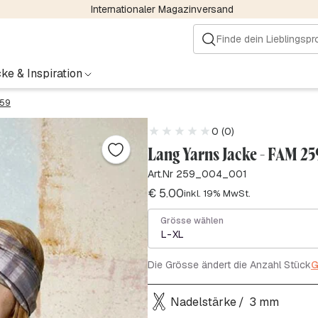
Internationaler Magazinversand
ke & Inspiration
259
0 (0)
Lang Yarns Jacke - FAM 25
Art.Nr 259_004_001
€
5.00
inkl. 19% MwSt.
Grösse wählen
L-XL
Die Grösse ändert die Anzahl Stück
G
Nadelstärke
3 mm