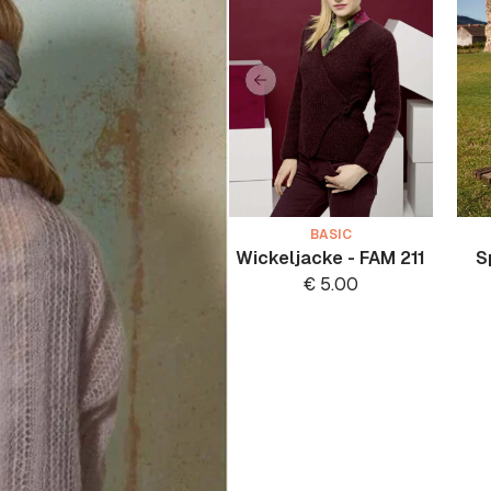
BASIC
Wickeljacke - FAM 211
S
€
5.00