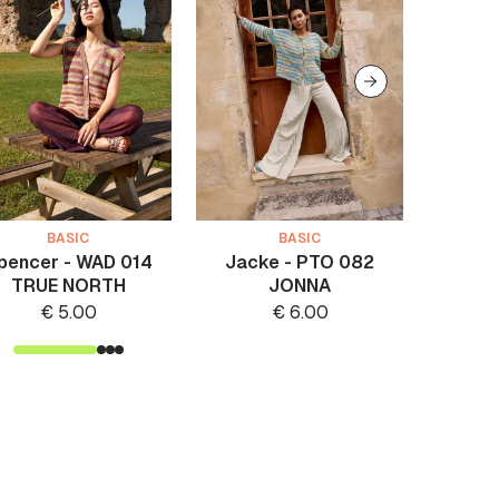
BASIC
BASIC
pencer - WAD 014
Jacke - PTO 082
Jack
TRUE NORTH
JONNA
€
5.00
€
6.00