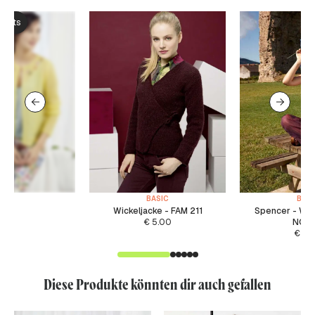
ksets
BASIC
BASI
Wickeljacke - FAM 211
Spencer - WA
€
5.00
NOR
€
5.
Diese Produkte könnten dir auch gefallen