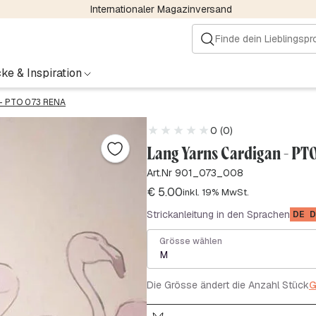
Internationaler Magazinversand
ke & Inspiration
– PTO 073 RENA
0 (0)
Lang Yarns Cardigan - PT
Art.Nr 901_073_008
€
5.00
inkl. 19% MwSt.
Strickanleitung in den Sprachen
DE
D
Grösse wählen
M
Die Grösse ändert die Anzahl Stück
G