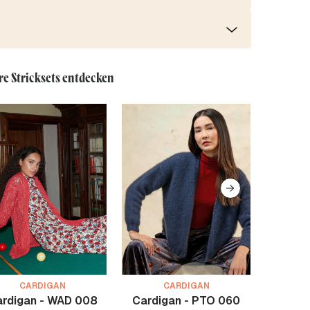
re Stricksets entdecken
CARDIGAN
CARDIGAN
rdigan - WAD 008
Cardigan - PTO 060
Jacke