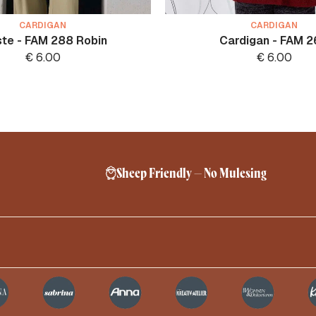
CARDIGAN
CARDIGAN
te - FAM 288 Robin
Cardigan - FAM 2
€
6.00
€
6.00
Sheep Friendly – No Mulesing