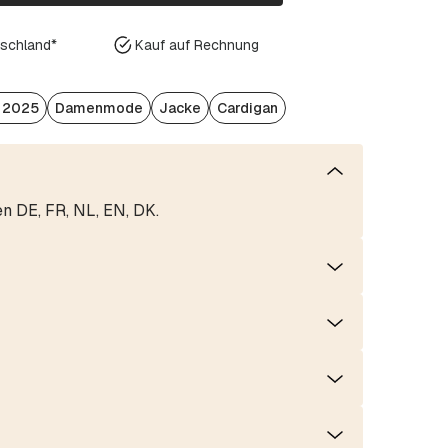
tschland*
Kauf auf Rechnung
/ 2025
Damenmode
Jacke
Cardigan
en DE, FR, NL, EN, DK.