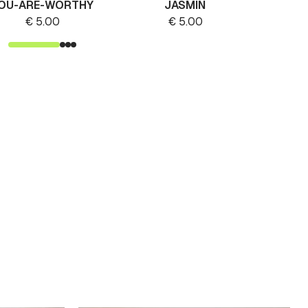
OU-ARE-WORTHY
JASMIN
€
5.00
€
5.00