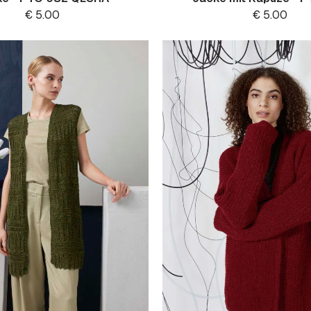
€
5.00
€
5.00