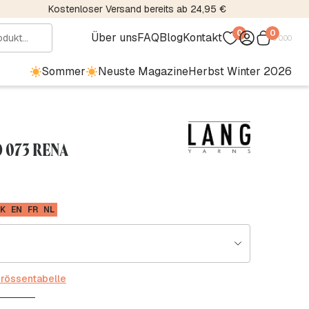
Kostenloser Versand bereits ab 24,95 €
0
0
Über uns
FAQ
Blog
Kontakt
€
0.00
Sommer
Neuste Magazine
Herbst Winter 2026
O 073 RENA
K
EN
FR
NL
rössentabelle