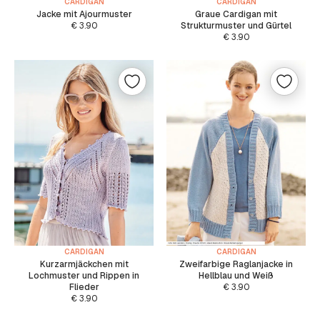
CARDIGAN
CARDIGAN
Jacke mit Ajourmuster
Graue Cardigan mit
€
3.90
Strukturmuster und Gürtel
€
3.90
CARDIGAN
CARDIGAN
Kurzarmjäckchen mit
Zweifarbige Raglanjacke in
Lochmuster und Rippen in
Hellblau und Weiß
Flieder
€
3.90
€
3.90