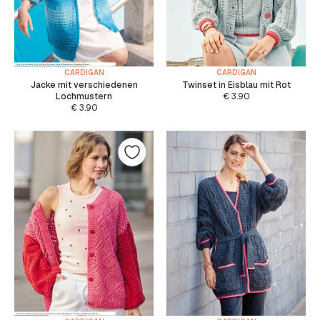
CARDIGAN
CARDIGAN
Jacke mit verschiedenen
Twinset in Eisblau mit Rot
Lochmustern
€
3.90
€
3.90