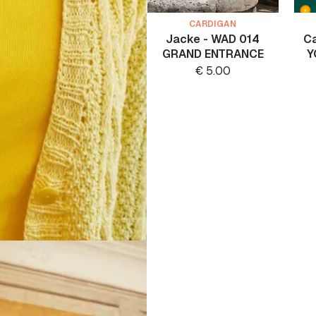
CARDIGAN
Jacke - WAD 014
Ca
GRAND ENTRANCE
Y
€
5.00