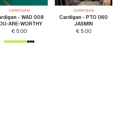
CARDIGAN
CARDIGAN
rdigan - WAD 008
Cardigan - PTO 060
Jacke
OU-ARE-WORTHY
JASMIN
€
5.00
€
5.00