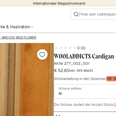
Internationaler Magazinversand
ke & Inspiration
– WAD 010 WILD FLOWER
0 (0)
WOOLADDICTS Cardigan 
Art.Nr 277_002_001
€
52.80
inkl. 19% MwSt.
Strickanleitung in den Sprachen
DE
D
Grösse wählen
M
Die Grösse ändert die Anzahl Stück
G