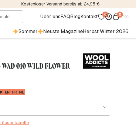
Kostenloser Versand bereits ab 24,95 €
0
0
Über uns
FAQ
Blog
Kontakt
€
0.00
Sommer
Neuste Magazine
Herbst Winter 2026
- WAD 010 WILD FLOWER
K
EN
FR
NL
rössentabelle