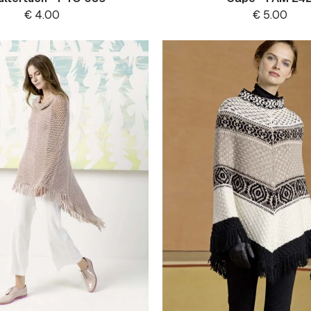
€
4.00
€
5.00