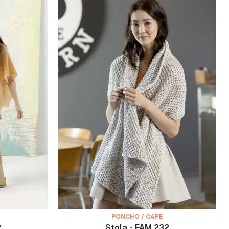
PONCHO / CAPE
2
Stola - FAM 232