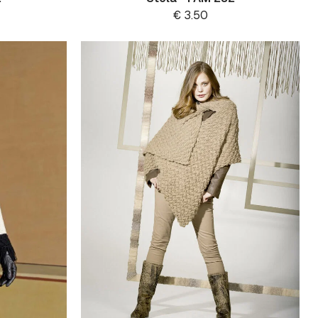
€
3.50