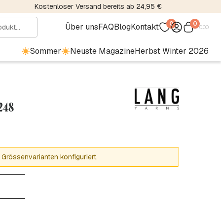
Kostenloser Versand bereits ab 24,95 €
0
0
Über uns
FAQ
Blog
Kontakt
€
0.00
Sommer
Neuste Magazine
Herbst Winter 2026
248
 Grössenvarianten konfiguriert.