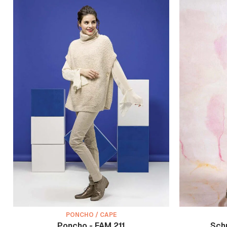
PONCHO / CAPE
Poncho - FAM 211
Sch