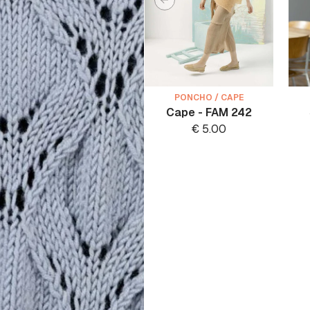
PONCHO / CAPE
Cape - FAM 242
€
5.00