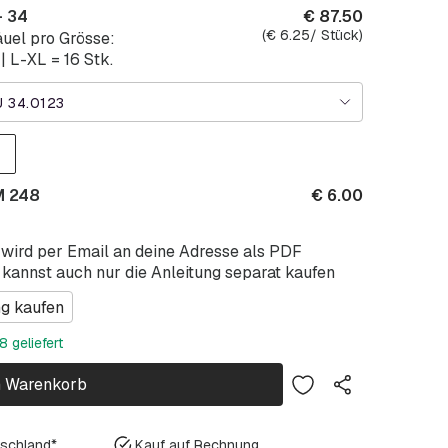
- 34
€
87.50
(
€
6.25
/ Stück)
uel pro Grösse:
| L-XL = 16 Stk.
 34.0123
M 248
€
6.00
 wird per Email an deine Adresse als PDF
 kannst auch nur die Anleitung separat kaufen
ng kaufen
 geliefert
n Warenkorb
tschland*
Kauf auf Rechnung