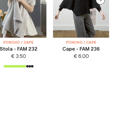
PONCHO / CAPE
PONCHO / CAPE
PO
Stola - FAM 232
Cape - FAM 236
Ponc
€
3.50
€
6.00