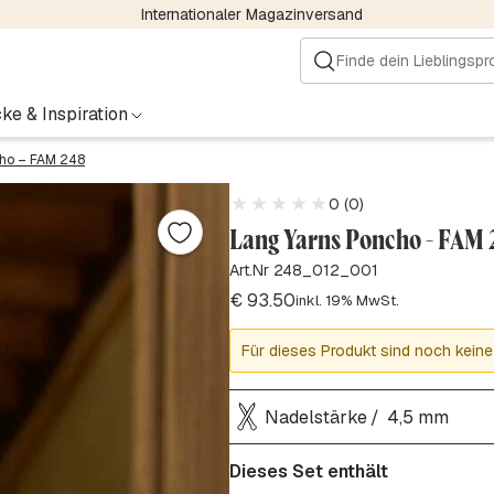
Internationaler Magazinversand
ke & Inspiration
ho – FAM 248
0 (0)
Lang Yarns Poncho - FAM 
Art.Nr 248_012_001
€
93.50
inkl. 19% MwSt.
Für dieses Produkt sind noch keine
Nadelstärke
4,5 mm
Dieses Set enthält