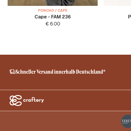
PONCHO / CAPE
Cape - FAM 236
P
€
6.00
Schneller Versand innerhalb Deutschland*