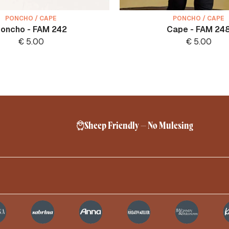
PONCHO / CAPE
PONCHO / CAPE
oncho - FAM 242
Cape - FAM 24
€
5.00
€
5.00
Sheep Friendly – No Mulesing