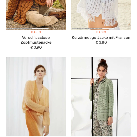
BASIC
BASIC
Verschlusslose
Kurzärmelige Jacke mit Fransen
Zopfmusterjacke
€
3.90
€
3.90