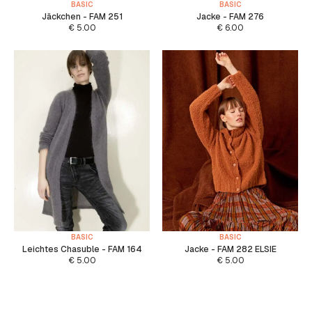
BASIC
BASIC
Jäckchen - FAM 251
Jacke - FAM 276
€
5.00
€
6.00
BASIC
BASIC
Leichtes Chasuble - FAM 164
Jacke - FAM 282 ELSIE
€
5.00
€
5.00