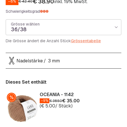
€
38.90
inkl. 19% MwSt.
–8%
€
42.40
Schwierigkeitsgrad
Grösse wählen
36/38
Die Grösse ändert die Anzahl Stück
Grössentabelle
Nadelstärke
3 mm
Dieses Set enthält
OCEANIA - 1142
€
35.00
–9%
€
38.50
(
€
5.00
/ Stück)