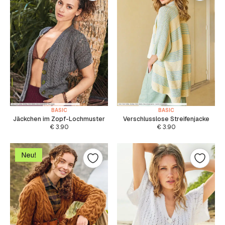
BASIC
BASIC
Jäckchen im Zopf-Lochmuster
Verschlusslose Streifenjacke
€
3.90
€
3.90