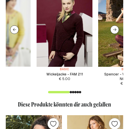
BASIC
BASI
Wickeljacke - FAM 211
Spencer - WA
€
5.00
NOR
€
5.
Diese Produkte könnten dir auch gefallen