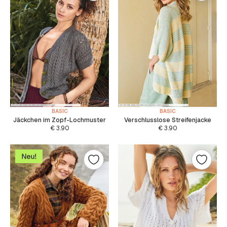
BASIC
BASIC
Jäckchen im Zopf-Lochmuster
Verschlusslose Streifenjacke
€
3.90
€
3.90