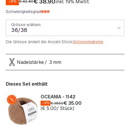
€
38.90
inkl. 19% MwSt.
–8%
€
42.40
Schwierigkeitsgrad
Grösse wählen
36/38
Die Grösse ändert die Anzahl Stück
Grössentabelle
Nadelstärke
3 mm
Dieses Set enthält
OCEANIA - 1142
€
35.00
–9%
€
38.50
(
€
5.00
/ Stück)