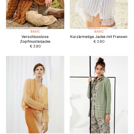
BASIC
BASIC
Verschlusslose
Kurzärmelige Jacke mit Fransen
Zopfmusterjacke
€
3.90
€
3.90