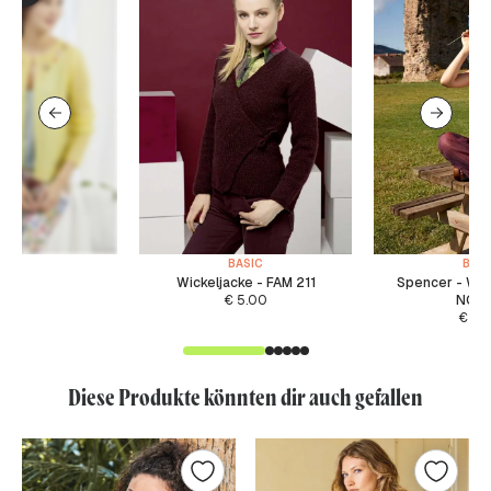
BASIC
BASI
Wickeljacke - FAM 211
Spencer - WA
€
5.00
NOR
€
5.
Diese Produkte könnten dir auch gefallen