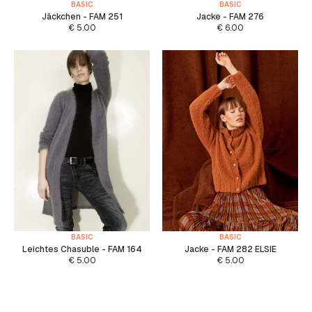
BASIC
BASIC
Jäckchen - FAM 251
Jacke - FAM 276
€
5.00
€
6.00
BASIC
BASIC
Leichtes Chasuble - FAM 164
Jacke - FAM 282 ELSIE
€
5.00
€
5.00