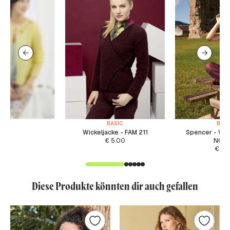
BASIC
BASI
Wickeljacke - FAM 211
Spencer - WA
€
5.00
NOR
€
5.
Diese Produkte könnten dir auch gefallen