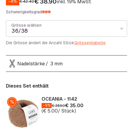
€
38.90
inkl. 19% MwSt.
–8%
€
42.40
Schwierigkeitsgrad
Grösse wählen
36/38
Die Grösse ändert die Anzahl Stück
Grössentabelle
Nadelstärke
3 mm
Dieses Set enthält
OCEANIA - 1142
€
35.00
–9%
€
38.50
(
€
5.00
/ Stück)