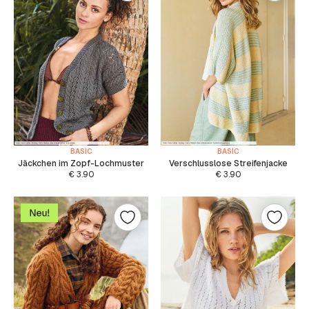
BASIC
BASIC
Jäckchen im Zopf-Lochmuster
Verschlusslose Streifenjacke
€
3.90
€
3.90