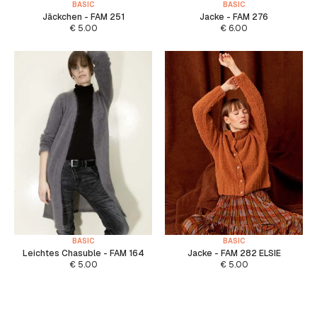
BASIC
BASIC
Jäckchen - FAM 251
Jacke - FAM 276
€
5.00
€
6.00
BASIC
BASIC
Leichtes Chasuble - FAM 164
Jacke - FAM 282 ELSIE
€
5.00
€
5.00