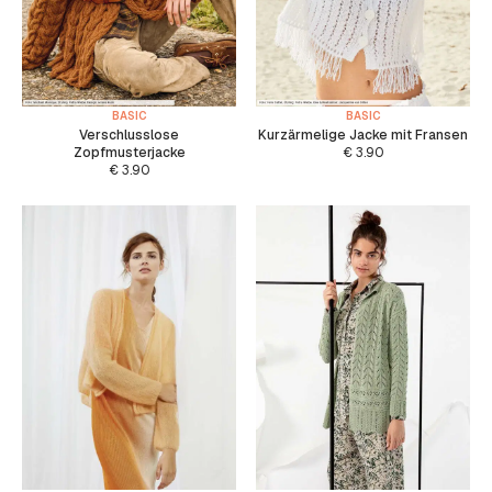
BASIC
BASIC
Verschlusslose
Kurzärmelige Jacke mit Fransen
Zopfmusterjacke
€
3.90
€
3.90