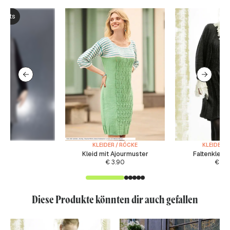
ksets
KLEIDER / RÖCKE
KLEIDER /
Kleid mit Ajourmuster
Faltenkleid 
€
3.90
€
5.
Diese Produkte könnten dir auch gefallen