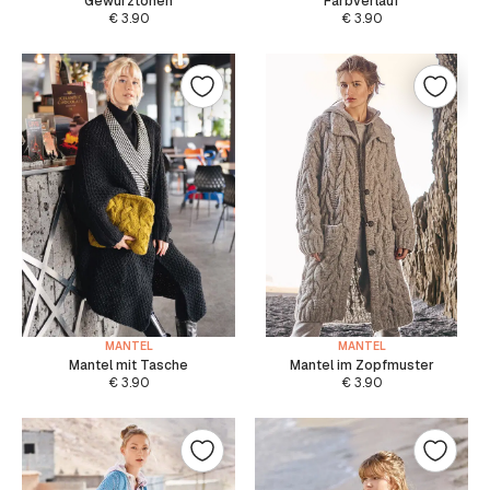
Gewürztönen
Farbverlauf
€
3.90
€
3.90
MANTEL
MANTEL
Mantel mit Tasche
Mantel im Zopfmuster
€
3.90
€
3.90