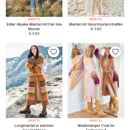
MANTEL
MANTEL
Edler Alpaka-Mantel mit Fair Isle
Mantel mit Ajourmusterstreifen
Muster
€
3.90
€
3.90
MANTEL
MANTEL
Longmantel in warmen
Wadenlanger Coat im