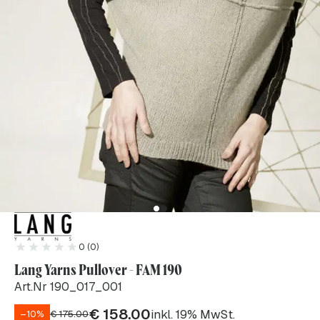
0 (0)
Lang Yarns Pullover - FAM 190
Art.Nr 190_017_001
€
158.00
inkl. 19% MwSt.
–10%
€
175.00