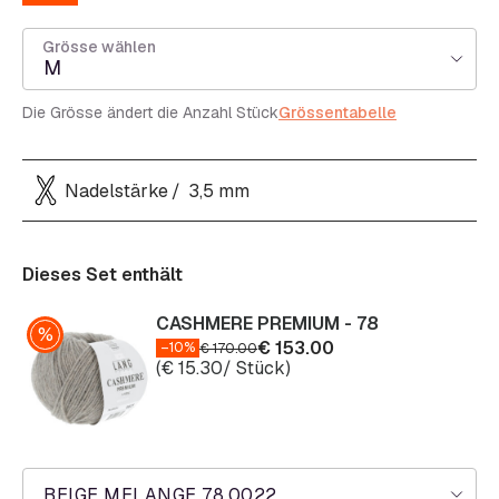
Grösse wählen
M
Die Grösse ändert die Anzahl Stück
Grössentabelle
Nadelstärke
3,5 mm
Dieses Set enthält
CASHMERE PREMIUM - 78
€
153.00
–10%
€
170.00
(
€
15.30
/ Stück)
BEIGE MELANGE 78.0022