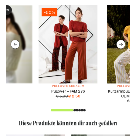
ksets
-50%
PULLOVER KURZARM
PULLOVER 
Pullover - FAM 276
Kurzarmpullove
€
5.00
€
2.50
CLIMBIN
€
5.
Diese Produkte könnten dir auch gefallen