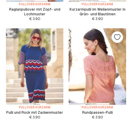
PULLOVER KURZARM
PULLOVER KURZARM
Raglanpullover mit Zopf- und
Kurzarmpulli im Wellenmuster in
Lochmuster
Grün- und Blautönen
€
3.90
€
3.90
PULLOVER KURZARM
PULLOVER KURZARM
Pulli und Rock mit Zackenmuster
Rundpassen-Pulli
€
3.90
€
3.90