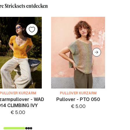
re Stricksets entdecken
PULLOVER KURZARM
PULLOVER KURZARM
PULL
zarmpullover - WAD
Pullover - PTO 050
Pullo
014 CLIMBING IVY
€
5.00
€
5.00