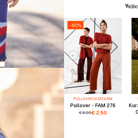
Weite
-50%
PULLOVER KURZARM
Pullover - FAM 276
Kur
€
2.50
€
5.00