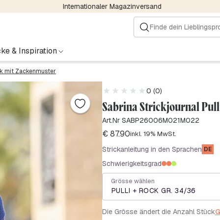
Internationaler Magazinversand
ke & Inspiration
ck mit Zackenmuster
0 (0)
Sabrina Strickjournal Pul
Art.Nr SABP26006M021M022
€
87.90
inkl. 19% MwSt.
Strickanleitung in den Sprachen
DE
Schwierigkeitsgrad
Grösse wählen
PULLI + ROCK GR. 34/36
Die Grösse ändert die Anzahl Stück
G