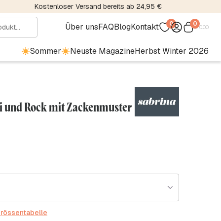
Kostenloser Versand bereits ab 24,95 €
0
0
Über uns
FAQ
Blog
Kontakt
€
0.00
Sommer
Neuste Magazine
Herbst Winter 2026
li und Rock mit Zackenmuster
rössentabelle