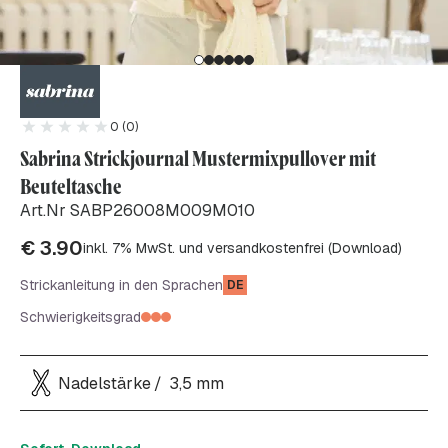
0 (0)
Sabrina Strickjournal Mustermixpullover mit
Beuteltasche
Art.Nr SABP26008M009M010
€
3.90
inkl. 7% MwSt. und versandkostenfrei (Download)
Strickanleitung in den Sprachen
DE
Schwierigkeitsgrad
Nadelstärke
3,5 mm