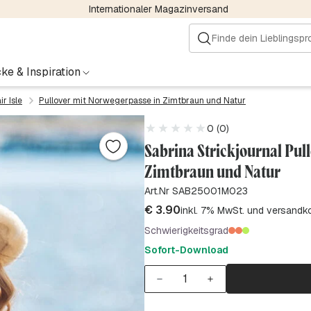
Internationaler Magazinversand
ke & Inspiration
r Isle
Pullover mit Norwegerpasse in Zimtbraun und Natur
0 (0)
Sabrina Strickjournal Pul
Zimtbraun und Natur
Art.Nr SAB25001M023
€
3.90
inkl. 7% MwSt. und versandk
Schwierigkeitsgrad
Sofort-Download