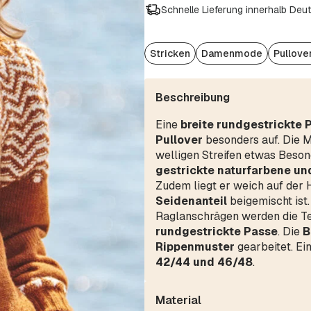
Schnelle Lieferung innerhalb Deu
Stricken
Damenmode
Pullove
Beschreibung
Eine
breite rundgestrickte
Pullover
besonders auf. Die Mu
welligen Streifen etwas Beson
gestrickte naturfarbene un
Zudem liegt er weich auf der
Seidenanteil
beigemischt ist
Raglanschrägen werden die Teil
rundgestrickte Passe
. Die
B
Rippenmuster
gearbeitet. Ei
42/44 und 46/48
.
Material