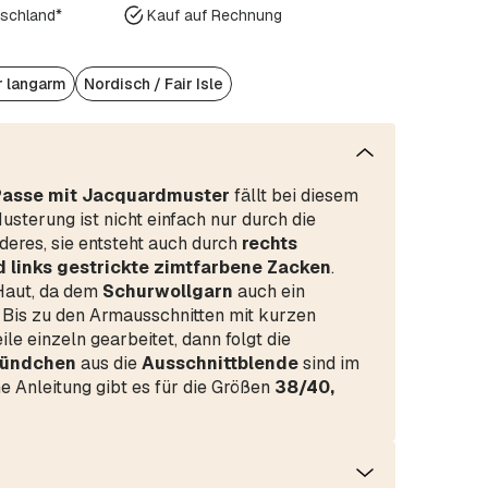
tschland*
Kauf auf Rechnung
r langarm
Nordisch / Fair Isle
 Passe mit Jacquardmuster
fällt bei diesem
sterung ist nicht einfach nur durch die
deres, sie entsteht auch durch
rechts
d links gestrickte zimtfarbene Zacken
.
 Haut, da dem
Schurwollgarn
auch ein
. Bis zu den Armausschnitten mit kurzen
e einzeln gearbeitet, dann folgt die
ündchen
aus die
Ausschnittblende
sind im
ne Anleitung gibt es für die Größen
38/40,