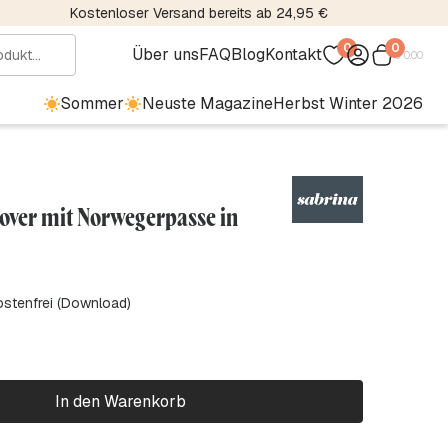
Kostenloser Versand bereits ab 24,95 €
0
0
Über uns
FAQ
Blog
Kontakt
€
0.00
Sommer
Neuste Magazine
Herbst Winter 2026
lover mit Norwegerpasse in
ostenfrei (Download)
In den Warenkorb