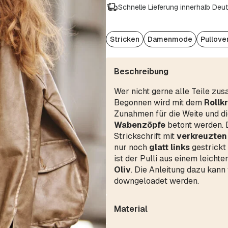
Schnelle Lieferung innerhalb Deu
Stricken
Damenmode
Pullove
Beschreibung
Wer nicht gerne alle Teile zus
Begonnen wird mit dem
Rollk
Zunahmen für die Weite und d
Wabenzöpfe
betont werden. 
Strickschrift mit
verkreuzte
nur noch
glatt links
gestrickt
ist der Pulli aus einem leichte
Oliv
. Die Anleitung dazu kann
downgeloadet werden.
Material