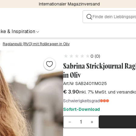
Internationaler Magazinversand
ke & Inspiration
Raglanpulli (RVO) mit Rollkragen in Oliv
0 (0)
Sabrina Strickjournal Rag
in Oliv
Art.Nr SAB24011M025
€
3.90
inkl. 7% MwSt. und versandk
Schwierigkeitsgrad
Sofort-Download