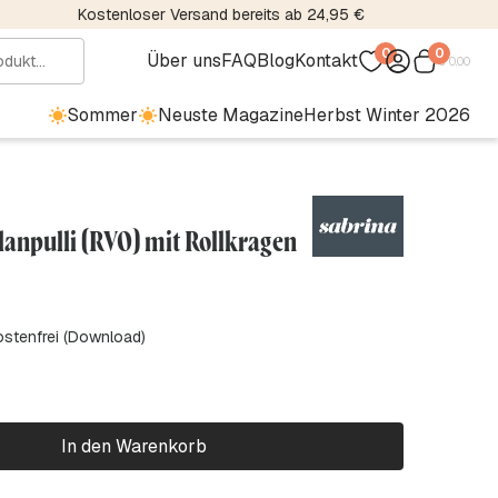
Kostenloser Versand bereits ab 24,95 €
0
0
Über uns
FAQ
Blog
Kontakt
€
0.00
Sommer
Neuste Magazine
Herbst Winter 2026
lanpulli (RVO) mit Rollkragen
ostenfrei (Download)
In den Warenkorb