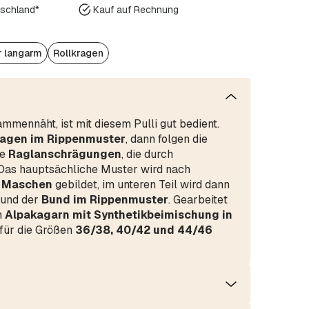
tschland*
Kauf auf Rechnung
r langarm
Rollkragen
ammennäht, ist mit diesem Pulli gut bedient.
ragen im Rippenmuster
, dann folgen die
ie
Raglanschrägungen
, die durch
Das hauptsächliche Muster wird nach
n Maschen
gebildet, im unteren Teil wird dann
 und der
Bund im Rippenmuster
. Gearbeitet
n
Alpakagarn mit Synthetikbeimischung in
 für die Größen
36/38, 40/42 und 44/46