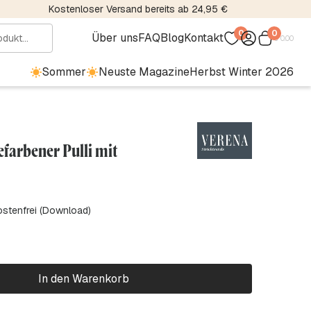
Kostenloser Versand bereits ab 24,95 €
0
0
Über uns
FAQ
Blog
Kontakt
€
0.00
Sommer
Neuste Magazine
Herbst Winter 2026
efarbener Pulli mit
ostenfrei (Download)
In den Warenkorb