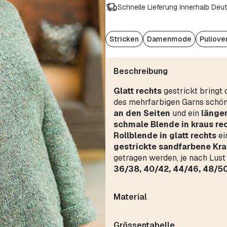
Schnelle Lieferung innerhalb Deu
Stricken
Damenmode
Pullove
Beschreibung
Glatt rechts
gestrickt bringt 
des mehrfarbigen Garns schön 
an den Seiten
und ein
länger
schmale Blende in kraus re
Rollblende in glatt rechts
ei
gestrickte sandfarbene Kr
getragen werden, je nach Lust
36/38, 40/42, 44/46, 48/5
Material
Grössentabelle