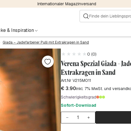
Internationaler Magazinversand
ke & Inspiration
Giada – Jadefarbener Pulli mit Extrakragen in Sand
0 (0)
Verena Spezial Giada - Jad
Extrakragen in Sand
Art.Nr V215M011
€
3.90
inkl. 7% MwSt. und versandk
Schwierigkeitsgrad
Sofort-Download