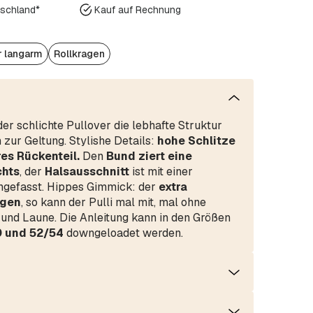
tschland*
Kauf auf Rechnung
r langarm
Rollkragen
der schlichte Pullover die lebhafte Struktur
zur Geltung. Stylishe Details:
hohe Schlitze
es Rückenteil.
Den
Bund ziert eine
chts
, der
Halsausschnitt
ist mit einer
ngefasst. Hippes Gimmick: der
extra
agen
, so kann der Pulli mal mit, mal ohne
 und Laune. Die Anleitung kann in den Größen
0 und 52/54
downgeloadet werden.