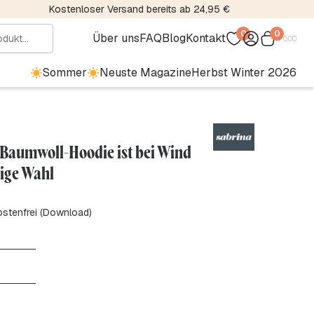
Kostenloser Versand bereits ab 24,95 €
0
0
Über uns
FAQ
Blog
Kontakt
€
0.00
Sommer
Neuste Magazine
Herbst Winter 2026
 Baumwoll-Hoodie ist bei Wind
tige Wahl
ostenfrei (Download)