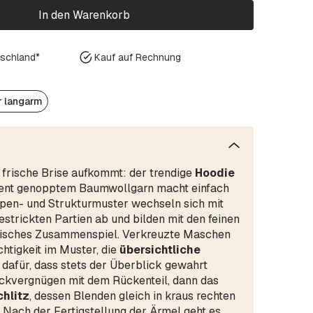
In den Warenkorb
tschland*
Kauf auf Rechnung
r langarm
 frische Brise aufkommt: der trendige
Hoodie
ent genopptem Baumwollgarn macht einfach
ippen- und Strukturmuster wechseln sich mit
gestrickten Partien ab und bilden mit den feinen
isches Zusammenspiel. Verkreuzte Maschen
htigkeit im Muster, die
übersichtliche
dafür, dass stets der Überblick gewahrt
ickvergnügen mit dem Rückenteil, dann das
chlitz
, dessen Blenden gleich in kraus rechten
Nach der Fertigstellung der Ärmel geht es