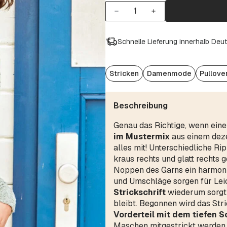
Schnelle Lieferung innerhalb Deu
Stricken
Damenmode
Pullove
Beschreibung
Genau das Richtige, wenn eine
im Mustermix
aus einem dez
alles mit! Unterschiedliche R
kraus rechts und glatt rechts 
Noppen des Garns ein harmon
und Umschläge sorgen für Leic
Strickschrift
wiederum sorgt 
bleibt. Begonnen wird das Str
Vorderteil mit dem tiefen S
Maschen mitgestrickt werden. 