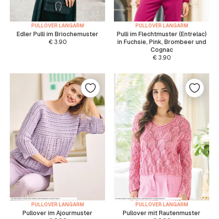
PULLOVER LANGARM
PULLOVER LANGARM
Edler Pulli im Briochemuster
Pulli im Flechtmuster (Entrelac)
€
3.90
in Fuchsie, Pink, Brombeer und
Cognac
€
3.90
PULLOVER LANGARM
PULLOVER LANGARM
Pullover im Ajourmuster
Pullover mit Rautenmuster