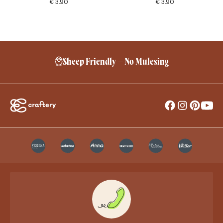
€
3.90
€
3.90
Sheep Friendly – No Mulesing