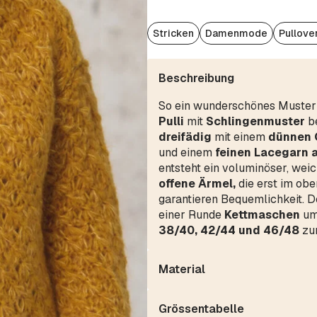
Stricken
Damenmode
Pullove
Beschreibung
So ein wunderschönes Muster e
Pulli
mit
Schlingenmuster
be
dreifädig
mit einem
dünnen
und einem
feinen Lacegarn 
entsteht ein voluminöser, weic
offene Ärmel,
die erst im obe
garantieren Bequemlichkeit. 
einer Runde
Kettmaschen
umh
38/40, 42/44 und 46/48
zu
Material
Grössentabelle