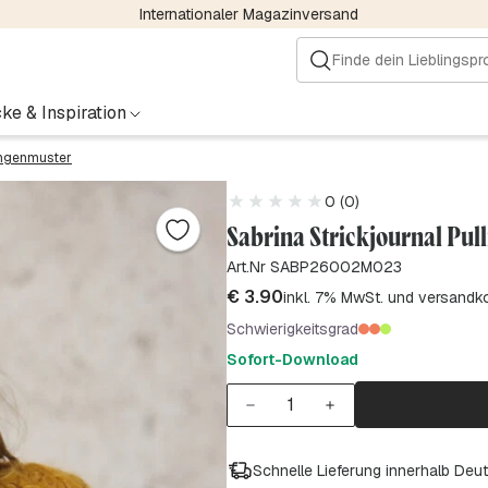
Internationaler Magazinversand
ke & Inspiration
lingenmuster
0 (0)
Sabrina Strickjournal Pul
Art.Nr SABP26002M023
€
3.90
inkl. 7% MwSt. und versandk
Schwierigkeitsgrad
Sofort-Download
Schnelle Lieferung innerhalb Deu