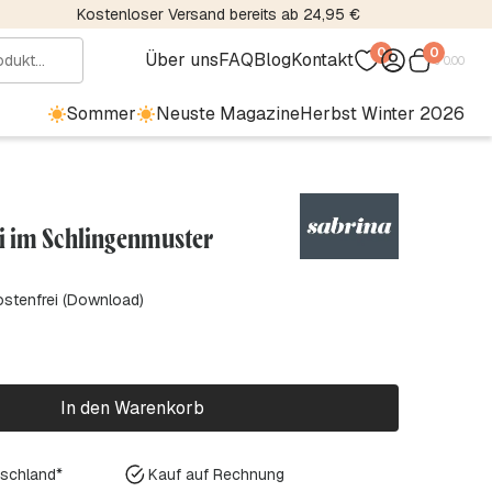
Kostenloser Versand bereits ab 24,95 €
0
0
Über uns
FAQ
Blog
Kontakt
€
0.00
Sommer
Neuste Magazine
Herbst Winter 2026
li im Schlingenmuster
ostenfrei (Download)
In den Warenkorb
tschland*
Kauf auf Rechnung