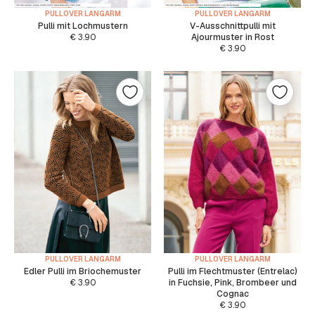
PULLOVER LANGARM
PULLOVER LANGARM
Pulli mit Lochmustern
V-Ausschnittpulli mit
€
3.90
Ajourmuster in Rost
€
3.90
PULLOVER LANGARM
PULLOVER LANGARM
Edler Pulli im Briochemuster
Pulli im Flechtmuster (Entrelac)
€
3.90
in Fuchsie, Pink, Brombeer und
Cognac
€
3.90