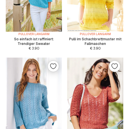
PULLOVER LANGARM
PULLOVER LANGARM
So einfach ist raffiniert:
Pulli im Schachbrettmuster mit
Trendiger Sweater
Fallmaschen
€
3.90
€
3.90