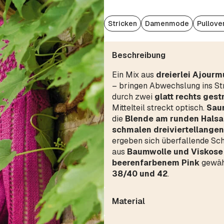
Stricken
Damenmode
Pullove
Beschreibung
Ein Mix aus
dreierlei Ajourm
– bringen Abwechslung ins Str
durch zwei
glatt rechts gest
Mittelteil streckt optisch.
Sau
die
Blende am runden Halsau
schmalen dreiviertellange
ergeben sich überfallende Sch
aus
Baumwolle und Viskose
beerenfarbenem Pink
gewähl
38/40 und 42
.
Material