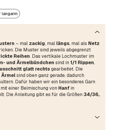
r langarm
ustern
– mal
zackig
, mal
längs
, mal als
Netz
icken. Die Muster sind jeweils abgegrenzt
rickte Reihen
. Das vertikale Lochmuster im
m- und Ärmelbündchen
sind in
1/1 Rippen
,
sschnitt glatt rechts
gearbeitet. Die
n Ärmel
sind oben ganz gerade, dadurch
ultern. Dafür haben wir ein besonderes Garn
mit einer Beimischung von
Hanf
in
t. Die Anleitung gibt es für die Größen
34/36,