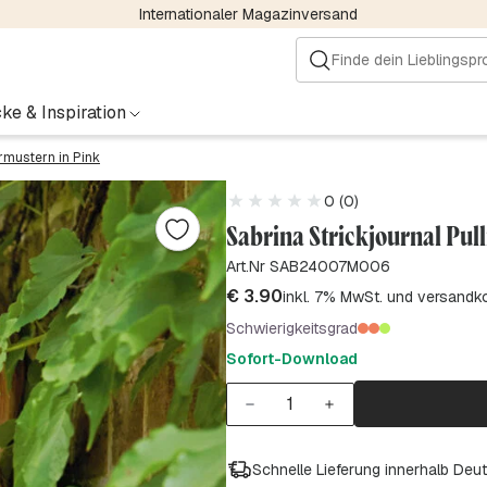
Internationaler Magazinversand
ke & Inspiration
urmustern in Pink
0 (0)
Sabrina Strickjournal Pul
Art.Nr SAB24007M006
€
3.90
inkl. 7% MwSt. und versandk
Schwierigkeitsgrad
Sofort-Download
Schnelle Lieferung innerhalb Deu