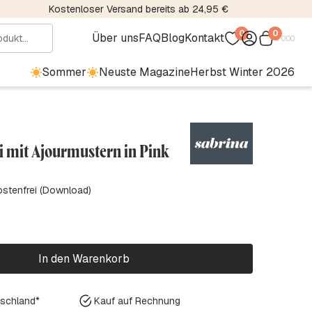
Kostenloser Versand bereits ab 24,95 €
0
0
Über uns
FAQ
Blog
Kontakt
€
0.00
Sommer
Neuste Magazine
Herbst Winter 2026
li mit Ajourmustern in Pink
ostenfrei (Download)
In den Warenkorb
tschland*
Kauf auf Rechnung