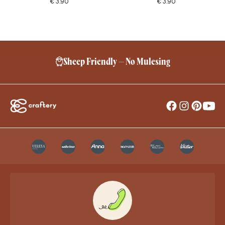
€
3.90
€
3.90
Sheep Friendly – No Mulesing