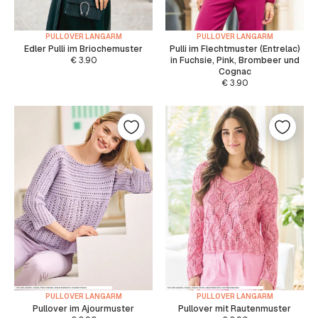
PULLOVER LANGARM
PULLOVER LANGARM
Edler Pulli im Briochemuster
Pulli im Flechtmuster (Entrelac)
€
3.90
in Fuchsie, Pink, Brombeer und
Cognac
€
3.90
PULLOVER LANGARM
PULLOVER LANGARM
Pullover im Ajourmuster
Pullover mit Rautenmuster