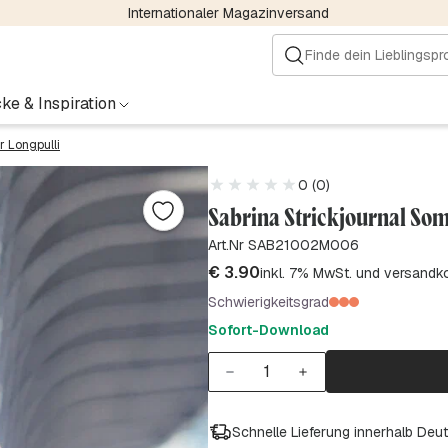
Internationaler Magazinversand
ke & Inspiration
 Longpulli
0 (0)
Sabrina Strickjournal So
Art.Nr SAB21002M006
€
3.90
inkl. 7% MwSt. und versandk
Schwierigkeitsgrad
Sofort-Download
Schnelle Lieferung innerhalb Deu