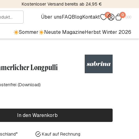
Kostenloser Versand bereits ab 24,95 €
0
0
Über uns
FAQ
Blog
Kontakt
€
0.00
Sommer
Neuste Magazine
Herbst Winter 2026
mmerlicher Longpulli
ostenfrei (Download)
In den Warenkorb
tschland*
Kauf auf Rechnung