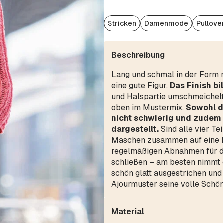
Stricken
Damenmode
Pullove
Beschreibung
Lang und schmal in der Form 
eine gute Figur.
Das Finish b
und Halspartie umschmeichelt.
oben im Mustermix.
Sowohl di
nicht schwierig und zudem i
dargestellt.
Sind alle vier Te
Maschen zusammen auf eine N
regelmäßigen Abnahmen für d
schließen – am besten nimmt d
schön glatt ausgestrichen und 
Ajourmuster seine volle Schön
Material