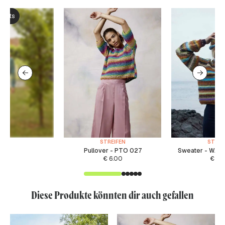
ksets
STREIFEN
STREI
Pullover - PTO 027
Sweater - WAD 
€
6.00
€
5.
Diese Produkte könnten dir auch gefallen